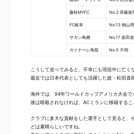
藤枝MYFC
No.2 斉藤俊
FC岐阜
No.13 桐山
サガン鳥栖
No.17 坂田
ガイナーレ鳥取
No.5 不明
こうして並べてみると、不幸にも現役中に亡く
最近では日本代表としても活躍した故・松田直
海外では、94年ワールドカップアメリカ大会
彼は暗殺されなければ、ACミランに移籍するこ
クラブに多大な貢献をした選手として見ると、
どは素晴らしいですね。