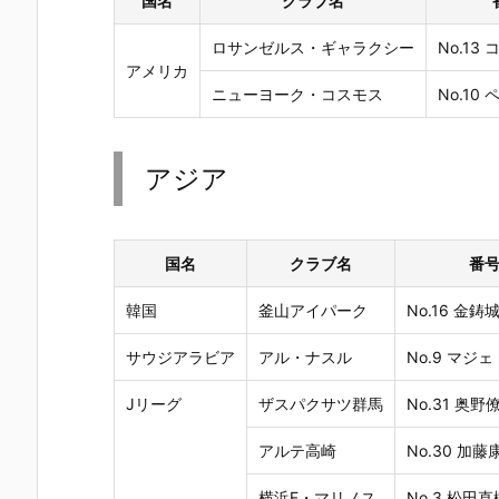
国名
クラブ名
ロサンゼルス・ギャラクシー
No.1
アメリカ
ニューヨーク・コスモス
No.10 
アジア
国名
クラブ名
番
韓国
釜山アイパーク
No.16 金鋳
サウジアラビア
アル・ナスル
No.9 マ
Jリーグ
ザスパクサツ群馬
No.31 奥野
アルテ高崎
No.30 加藤
横浜F・マリノス
No.3 松田直