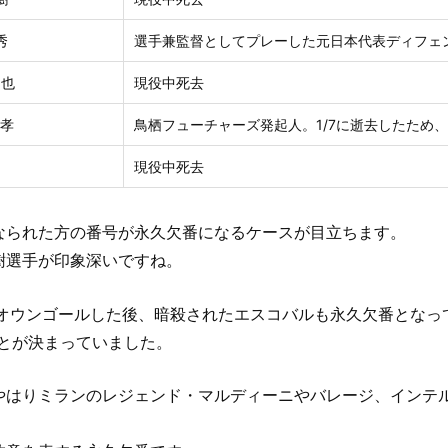
秀
選手兼監督としてプレーした元日本代表ディフェ
周也
現役中死去
道孝
鳥栖フューチャーズ発起人。1/7に逝去したため、
現役中死去
なられた方の番号が永久欠番になるケースが目立ちます。
樹選手が印象深いですね。
でオウンゴールした後、暗殺されたエスコバルも永久欠番となっ
とが決まっていました。
やはりミランのレジェンド・マルディーニやバレージ、インテ