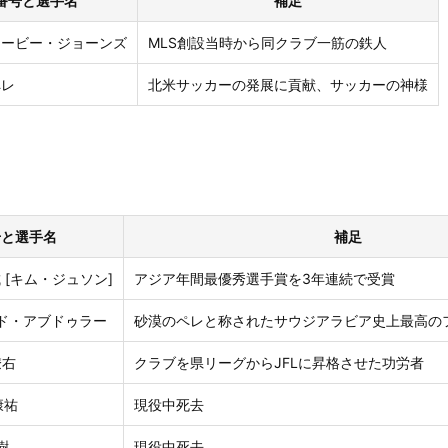
番号と選手名
補足
3 コービー・ジョーンズ
MLS創設当時から同クラブ一筋の鉄人
ペレ
北米サッカーの発展に貢献、サッカーの神様
号と選手名
補足
城 [キム・ジュソン]
アジア年間最優秀選手賞を3年連続で受賞
ジェド・アブドゥラー
砂漠のペレと称されたサウジアラビア史上最高の
僚右
クラブを県リーグからJFLに昇格させた功労者
康祐
現役中死去
樹
現役中死去