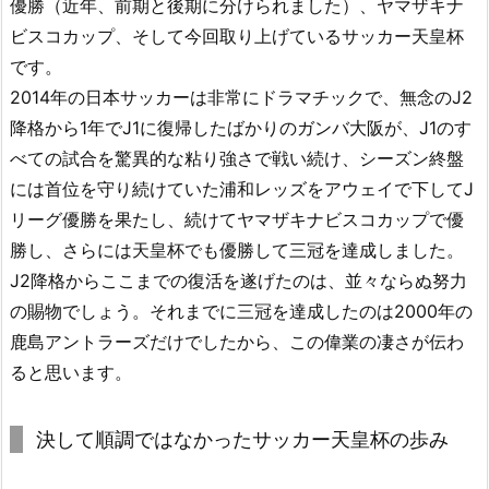
優勝（近年、前期と後期に分けられました）、ヤマザキナ
ビスコカップ、そして今回取り上げているサッカー天皇杯
です。
2014年の日本サッカーは非常にドラマチックで、無念のJ2
降格から1年でJ1に復帰したばかりのガンバ大阪が、J1のす
べての試合を驚異的な粘り強さで戦い続け、シーズン終盤
には首位を守り続けていた浦和レッズをアウェイで下してJ
リーグ優勝を果たし、続けてヤマザキナビスコカップで優
勝し、さらには天皇杯でも優勝して三冠を達成しました。
J2降格からここまでの復活を遂げたのは、並々ならぬ努力
の賜物でしょう。それまでに三冠を達成したのは2000年の
鹿島アントラーズだけでしたから、この偉業の凄さが伝わ
ると思います。
決して順調ではなかったサッカー天皇杯の歩み