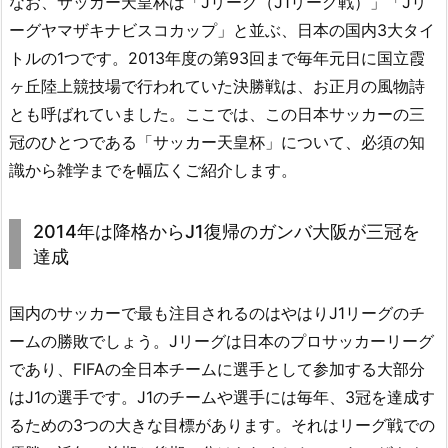
なお、サッカー天皇杯は「Jリーグ（J1リーグ戦）」「Jリ
ーグヤマザキナビスコカップ」と並ぶ、日本の国内3大タイ
トルの1つです。2013年度の第93回まで毎年元日に国立霞
ヶ丘陸上競技場で行われていた決勝戦は、お正月の風物詩
とも呼ばれていました。ここでは、この日本サッカーの三
冠のひとつである「サッカー天皇杯」について、必須の知
識から雑学までを幅広くご紹介します。
2014年は降格からJ1復帰のガンバ大阪が三冠を
達成
国内のサッカーで最も注目されるのはやはりJ1リーグのチ
ームの勝敗でしょう。Jリーグは日本のプロサッカーリーグ
であり、FIFAの全日本チームに選手として参加する大部分
はJ1の選手です。J1のチームや選手には毎年、3冠を達成す
るための3つの大きな目標があります。それはリーグ戦での