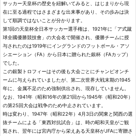
サッカー天皇杯の歴史を紐解いてみると、はじまりから現
在に至る過程ではさまざまな出来事があり、その歩みは決
して順調ではないことが分かります。
第1回の天皇杯全日本サッカー選手権は、1921年に「ア式蹴
球全國優勝競技會」の大会名で開催され、優勝チームに授
与されたのは1919年にイングランドのフットボール・アソ
シエーション（FA）から日本に贈られた銀杯（FAカップ）
でした。
この銀製トロフィーはその後も大会ごとにチャンピオンチ
ームに与えられていましたが、第二次世界大戦末期の1945
年に、金属不足のため強制供出され、現存していません。
なお、1941年（昭和16年の第21回から1945年（昭和20年）
の第25回大会は戦争のため中止されています。
時は変わり、1947年（昭和22年）4月3日の関東と関西の選
抜チームによる「東西対抗試合」は、時の昭和天皇がご観
覧され、翌年には宮内庁から栄えある天皇杯がJFAに寄贈さ