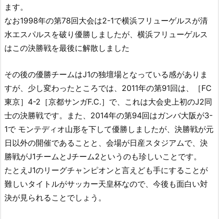
ます。
なお1998年の第78回大会は2-1で横浜フリューゲルスが清
水エスパルスを破り優勝しましたが、横浜フリューゲルス
はこの決勝戦を最後に解散しました
その後の優勝チームはJ1の独壇場となっている感がありま
すが、少し変わったところでは、2011年の第91回は、［FC
東京］4-2［京都サンガF.C.］で、これは大会史上初のJ2同
士の決勝戦です。また、2014年の第94回はガンバ大阪が3-
1で モンテディオ山形を下して優勝しましたが、決勝戦が元
日以外の開催であることと、会場が日産スタジアムで、決
勝戦がJ1チームとJチーム2というのも珍しいことです。
たとえJ1のリーグチャンピオンと言えども手にすることが
難しいタイトルがサッカー天皇杯なので、今後も面白い対
決が見られることでしょう。