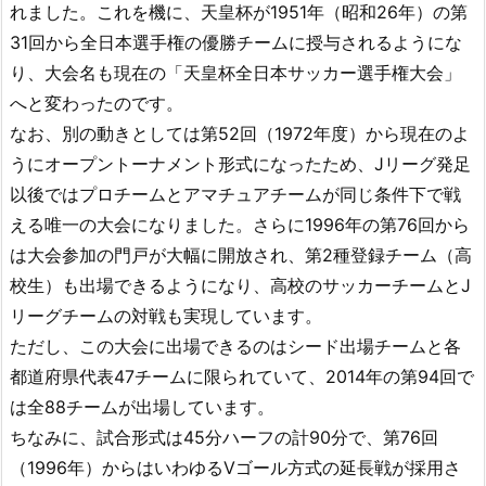
れました。これを機に、天皇杯が1951年（昭和26年）の第
31回から全日本選手権の優勝チームに授与されるようにな
り、大会名も現在の「天皇杯全日本サッカー選手権大会」
へと変わったのです。
なお、別の動きとしては第52回（1972年度）から現在のよ
うにオープントーナメント形式になったため、Jリーグ発足
以後ではプロチームとアマチュアチームが同じ条件下で戦
える唯一の大会になりました。さらに1996年の第76回から
は大会参加の門戸が大幅に開放され、第2種登録チーム（高
校生）も出場できるようになり、高校のサッカーチームとJ
リーグチームの対戦も実現しています。
ただし、この大会に出場できるのはシード出場チームと各
都道府県代表47チームに限られていて、2014年の第94回で
は全88チームが出場しています。
ちなみに、試合形式は45分ハーフの計90分で、第76回
（1996年）からはいわゆるVゴール方式の延長戦が採用さ