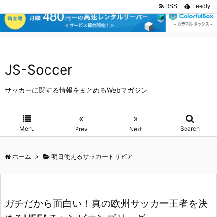
RSS
Feedly
JS-Soccer
サッカーに関する情報をまとめるWebマガジン
«
»
Menu
Search
Prev
Next
ホーム
>
明日使えるサッカートリビア
ガチだから面白い！真の欧州サッカー王者を決