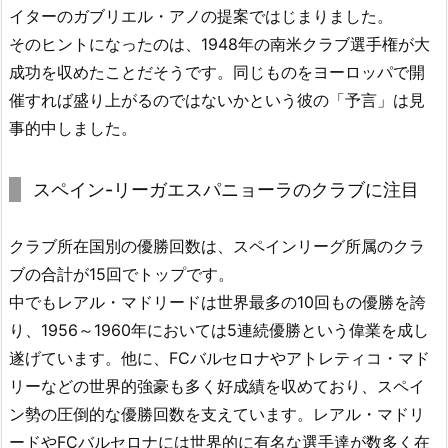
イターのガブリエル・アノの提案ではじまりました。
そのヒントになったのは、1948年の南米クラブ選手権が大
成功を収めたことだそうです。同じものをヨーロッパで開
催すれば盛り上がるのではないかという彼の「予言」は見
事的中しました。
スペイン-リーガエスパニョーラのクラブに注目
クラブ所在国別の優勝回数は、スペインリーグ所属のクラ
ブの合計が15回でトップです。
中でもレアル・マドリードは世界最多の10回もの優勝を誇
り、1956～1960年においては5連続優勝という偉業を成し
遂げています。他に、FCバルセロナやアトレティコ・マド
リーなどの世界的強豪も多く好成績を収めており、スペイ
ン勢の圧倒的な優勝回数を支えています。レアル・マドリ
ードやFCバルセロナには世界的に有名な選手達が数多く在