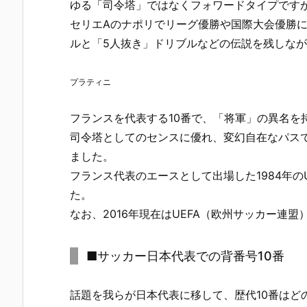
ゆる「司令塔」ではなくフォワードタイプですが
セリエAのナポリでリーグ優勝や国際大会優勝に
ルと「5人抜き」ドリブルなどの伝説を残しな
プラティニ
フランスを代表する10番で、「将軍」の異名を
司令塔としてのセンスに優れ、変幻自在なパス
ました。
フランス代表のエースとして出場した1984年の
た。
なお、2016年現在はUEFA（欧州サッカー連
■サッカー日本代表での背番号10番
話題を我らが日本代表に移して、歴代10番はど