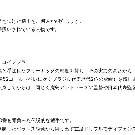
番をつけた選手を、何人か紹介します。
雄扱いされている人物です。
・コインブラ。
高と呼ばれたフリーキックの精度を持ち、その実力の高さから
場52ゴール（ペレに次ぐブラジル代表歴代2位の成績）を残し
転身してからは、同じく鹿島アントラーズの監督や日本代表監
0番を背負った伝説的な選手です。
卓越したバランス感覚から繰り出す左足ドリブルでディフェン