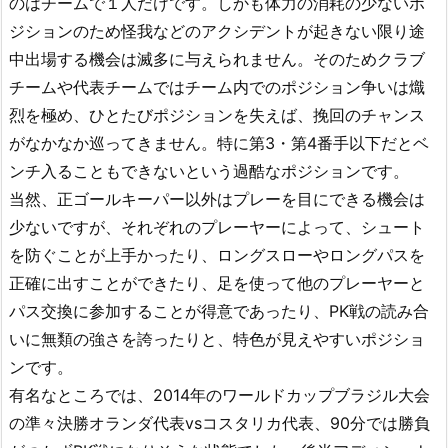
のはチームで１人だけです。しかも体力の消耗の少ないポ
ジションのため怪我などのアクシデントが起きない限り途
中出場する機会は滅多に与えられません。そのためクラブ
チームや代表チームではチーム内でのポジション争いは熾
烈を極め、ひとたびポジションを失えば、挽回のチャンス
がなかなか巡ってきません。特に第3・第4番手以下だとベ
ンチ入ることもできないという過酷なポジションです。
当然、正ゴールキーパー以外はプレーを目にできる機会は
少ないですが、それぞれのプレーヤーによって、シュート
を防ぐことが上手かったり、ロングスローやロングパスを
正確に出すことができたり、足を使って他のプレーヤーと
パス交換に参加することが得意であったり、PK戦の読み合
いに無類の強さを誇ったりと、特色が見えやすいポジショ
ンです。
有名なところでは、2014年のワールドカップブラジル大会
の準々決勝オランダ代表vsコスタリカ代表、90分では勝負