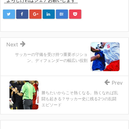
よろしければシェアお願いします
B!
Next
サッカーの守備を受け持つ重要ポジショ
ン、ディフェンダーの幅広い役割
Prev
勝ちたいからこそ熱くなる。熱くなれば乱
闘も起きる？サッカー史に残る2つの乱闘
エピソード