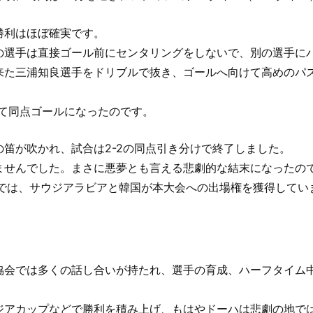
勝利はほぼ確実です。
の選手は直接ゴール前にセンタリングをしないで、別の選手に
来た三浦知良選手をドリブルで抜き、ゴールへ向けて高めのパ
て同点ゴールになったのです。
笛が吹かれ、試合は2-2の同点引き分けで終了しました。
ませんでした。まさに悪夢とも言える悲劇的な結末になったの
ップでは、サウジアラビアと韓国が本大会への出場権を獲得してい
協会では多くの話し合いが持たれ、選手の育成、ハーフタイム
ジアカップなどで勝利を積み上げ、もはやドーハは悲劇の地で