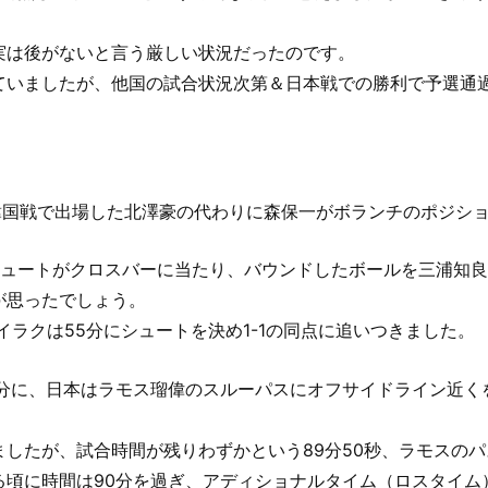
実は後がないと言う厳しい状況だったのです。
ていましたが、他国の試合状況次第＆日本戦での勝利で予選通
の韓国戦で出場した北澤豪の代わりに森保一がボランチのポジシ
シュートがクロスバーに当たり、バウンドしたボールを三浦知良
が思ったでしょう。
イラクは55分にシュートを決め1-1の同点に追いつきました。
9分に、日本はラモス瑠偉のスルーパスにオフサイドライン近く
したが、試合時間が残りわずかという89分50秒、ラモスの
る頃に時間は90分を過ぎ、アディショナルタイム（ロスタイム