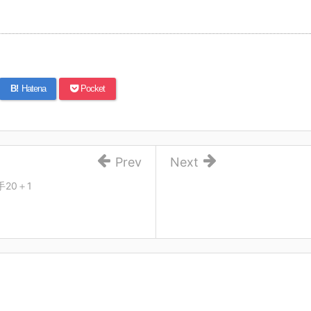
B!
Hatena
Pocket
Prev
Next
20＋1