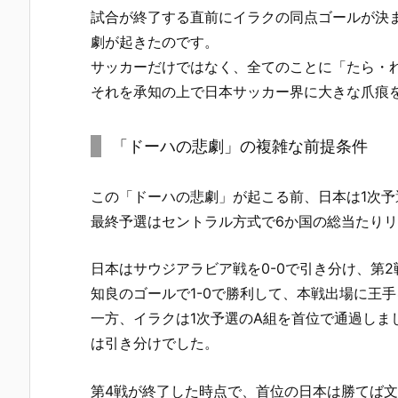
試合が終了する直前にイラクの同点ゴールが決ま
劇が起きたのです。
サッカーだけではなく、全てのことに「たら・
それを承知の上で日本サッカー界に大きな爪痕
「ドーハの悲劇」の複雑な前提条件
この「ドーハの悲劇」が起こる前、日本は1次予
最終予選はセントラル方式で6か国の総当たり
日本はサウジアラビア戦を0-0で引き分け、第
知良のゴールで1-0で勝利して、本戦出場に王
一方、イラクは1次予選のA組を首位で通過し
は引き分けでした。
第4戦が終了した時点で、首位の日本は勝てば