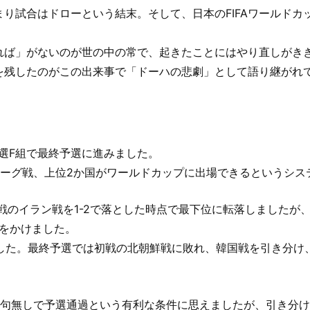
り試合はドローという結末。そして、日本のFIFAワールドカ
れば」がないのが世の中の常で、起きたことにはやり直しがき
を残したのがこの出来事で「ドーハの悲劇」として語り継がれ
選F組で最終予選に進みました。
リーグ戦、上位2か国がワールドカップに出場できるというシス
2戦のイラン戦を1-2で落とした時点で最下位に転落しましたが
手をかけました。
ました。最終予選では初戦の北朝鮮戦に敗れ、韓国戦を引き分け
文句無しで予選通過という有利な条件に思えましたが、引き分