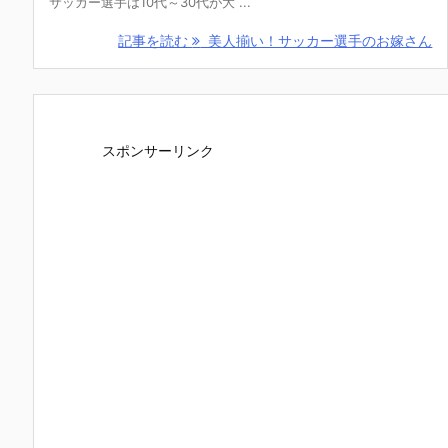
サッカー選手は10代～30代が大 ...
記事を読む
美人揃い！サッカー選手のお嫁さん
スポンサーリンク